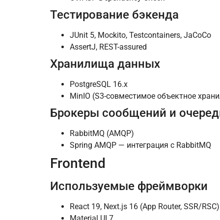
Тестирование бэкенда
JUnit 5, Mockito, Testcontainers, JaCoCo
AssertJ, REST-assured
Хранилища данных
PostgreSQL 16.x
MinIO (S3-совместимое объектное хран
Брокеры сообщений и очеред
RabbitMQ (AMQP)
Spring AMQP — интеграция с RabbitMQ
Frontend
Используемые фреймворки
React 19, Next.js 16 (App Router, SSR/RSC)
Material UI 7