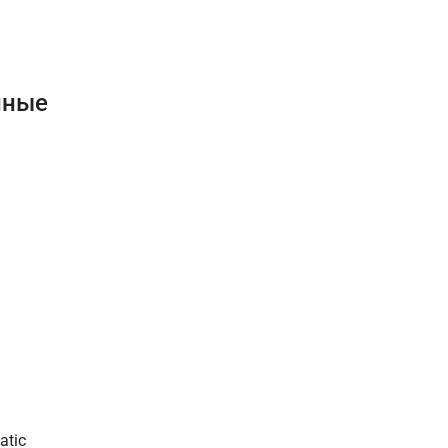
нные
atic