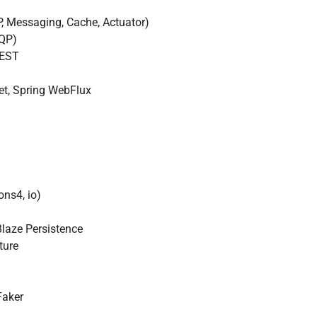
, Messaging, Cache, Actuator)
MQP)
REST
t, Spring WebFlux
ns4, io)
Blaze Persistence
ture
Faker