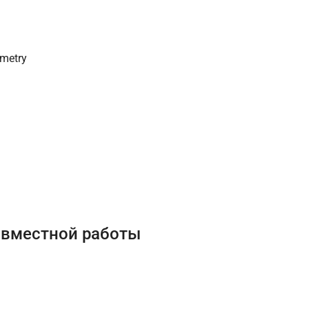
emetry
овместной работы