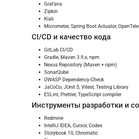
Grafana
Zipkin
Kiali
Micrometer, Spring Boot Actuator, OpenTel
CI/CD и качество кода
GitLab CI/CD
Gradle, Maven 3.9.x, npm
Nexus Repository (Maven + npm)
SonarQube
OWASP Dependency-Check
JaCoCo, JUnit 5, Vitest, Testing Library
ESLint, Prettier, TypeScript compiler
Инструменты разработки и с
Redmine
IntelliJ IDEA, Cursor, Codex
Storybook 10, Chromatic