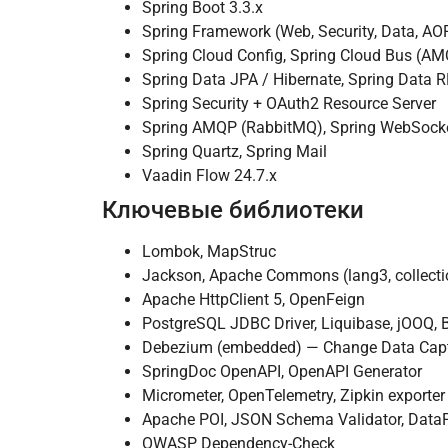
Spring Boot 3.3.x
Spring Framework (Web, Security, Data, AOP
Spring Cloud Config, Spring Cloud Bus (A
Spring Data JPA / Hibernate, Spring Data 
Spring Security + OAuth2 Resource Server
Spring AMQP (RabbitMQ), Spring WebSocke
Spring Quartz, Spring Mail
Vaadin Flow 24.7.x
Ключевые библиотеки
Lombok, MapStruc
Jackson, Apache Commons (lang3, collectio
Apache HttpClient 5, OpenFeign
PostgreSQL JDBC Driver, Liquibase, jOOQ, 
Debezium (embedded) — Change Data Cap
SpringDoc OpenAPI, OpenAPI Generator
Micrometer, OpenTelemetry, Zipkin exporter
Apache POI, JSON Schema Validator, Data
OWASP Dependency-Check